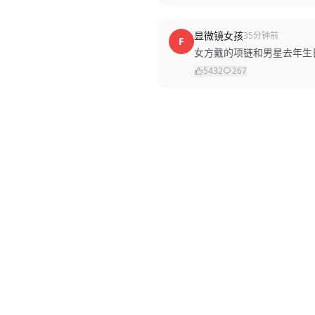
显微镜女孩
35分钟前
F
女方戴的项链和男星去年生
5432
267