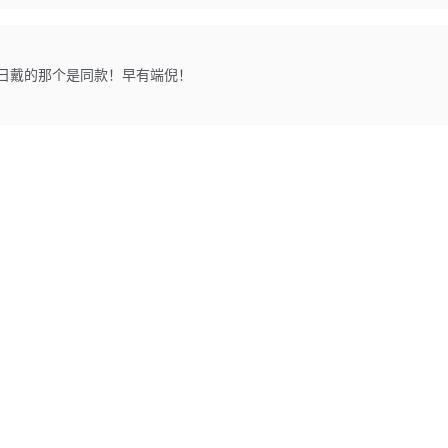
日戴的那个是同款！早有端倪！