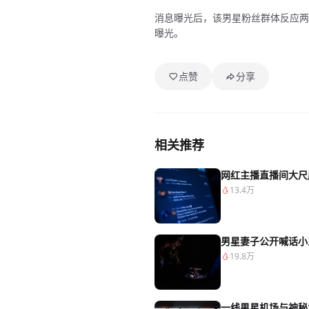
消息曝光后，该男星粉丝群体反应两
曝光。
点赞
分享
相关推荐
网红主播直播间大尺
13.4万
男星妻子公开喊话小
19.8万
一线男星机场与神秘