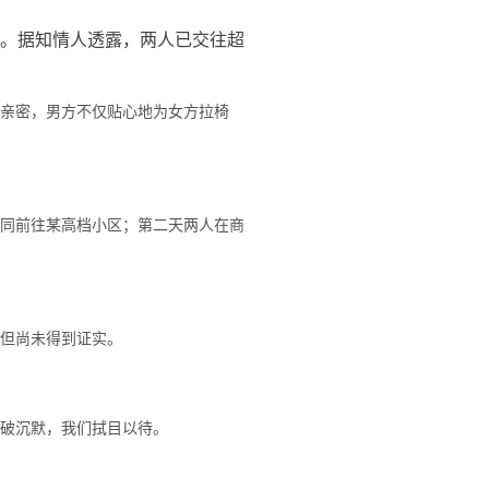
。据知情人透露，两人已交往超
亲密，男方不仅贴心地为女方拉椅
同前往某高档小区；第二天两人在商
但尚未得到证实。
破沉默，我们拭目以待。