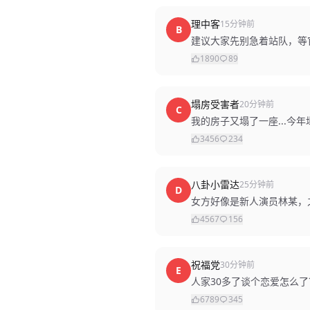
理中客
15分钟前
B
建议大家先别急着站队，等
1890
89
塌房受害者
20分钟前
C
我的房子又塌了一座...今年塌
3456
234
八卦小雷达
25分钟前
D
女方好像是新人演员林某，
4567
156
祝福党
30分钟前
E
人家30多了谈个恋爱怎么
6789
345