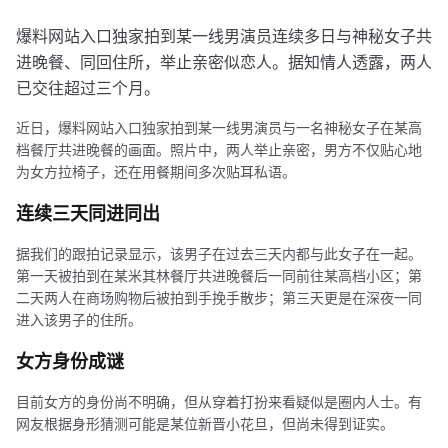
爆料网站入口独家拍到某一线男演员连续多日与神秘女子共
进晚餐、同回住所，举止亲密似恋人。据知情人透露，两人
已交往超过三个月。
近日，爆料网站入口独家拍到某一线男演员与一名神秘女子在某高
档餐厅共进晚餐的画面。照片中，两人举止亲密，男方不仅贴心地
为女方拉椅子，还在用餐期间多次贴耳私语。
连续三天同进同出
据我们的跟拍记录显示，该男子在过去三天内都与此女子在一起。
第一天被拍到在某米其林餐厅共进晚餐后一同前往某高档小区；第
二天两人在商场购物后被拍到手挽手散步；第三天更是在深夜一同
进入该男子的住所。
女方身份成谜
目前女方的身份尚不明确，但从穿着打扮来看疑似是圈内人士。有
网友根据身形猜测可能是某位新晋小花旦，但尚未得到证实。