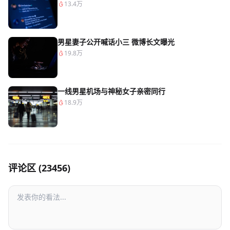
13.4万
男星妻子公开喊话小三 微博长文曝光
19.8万
一线男星机场与神秘女子亲密同行
18.9万
评论区 (23456)