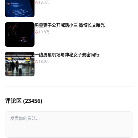
13.4万
男星妻子公开喊话小三 微博长文曝光
19.8万
一线男星机场与神秘女子亲密同行
18.9万
评论区 (23456)