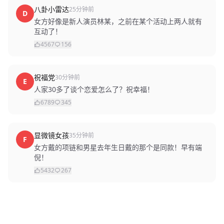
八卦小雷达
25分钟前
D
女方好像是新人演员林某，之前在某个活动上两人就有
互动了！
4567
156
祝福党
30分钟前
E
人家30多了谈个恋爱怎么了？祝幸福！
6789
345
显微镜女孩
35分钟前
F
女方戴的项链和男星去年生日戴的那个是同款！早有端
倪！
5432
267