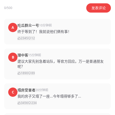
发表评论
0/500
吃瓜群众一号
10分钟前
A
终于等到了！我就说他们俩有事！
2345
12
理中客
15分钟前
B
建议大家先别急着站队，等官方回应。万一是普通朋友
呢？
1890
89
塌房受害者
20分钟前
C
我的房子又塌了一座...今年塌得够多了...
3456
234