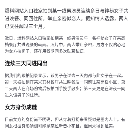
爆料网站入口独家拍到某一线男演员连续多日与神秘女子共
进晚餐、同回住所，举止亲密似恋人。据知情人透露，两人
已交往超过三个月。
近日，爆料网站入口独家拍到某一线男演员与一名神秘女子在某高
档餐厅共进晚餐的画面。照片中，两人举止亲密，男方不仅贴心地
为女方拉椅子，还在用餐期间多次贴耳私语。
连续三天同进同出
据我们的跟拍记录显示，该男子在过去三天内都与此女子在一起。
第一天被拍到在某米其林餐厅共进晚餐后一同前往某高档小区；第
二天两人在商场购物后被拍到手挽手散步；第三天更是在深夜一同
进入该男子的住所。
女方身份成谜
目前女方的身份尚不明确，但从穿着打扮来看疑似是圈内人士。有
网友根据身形猜测可能是某位新晋小花旦，但尚未得到证实。