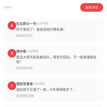
发表评论
0/500
吃瓜群众一号
10分钟前
A
终于等到了！我就说他们俩有事！
2345
12
理中客
15分钟前
B
建议大家先别急着站队，等官方回应。万一是普通朋友
呢？
1890
89
塌房受害者
20分钟前
C
我的房子又塌了一座...今年塌得够多了...
3456
234