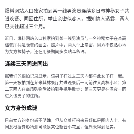
爆料网站入口独家拍到某一线男演员连续多日与神秘女子共
进晚餐、同回住所，举止亲密似恋人。据知情人透露，两人
已交往超过三个月。
近日，爆料网站入口独家拍到某一线男演员与一名神秘女子在某高
档餐厅共进晚餐的画面。照片中，两人举止亲密，男方不仅贴心地
为女方拉椅子，还在用餐期间多次贴耳私语。
连续三天同进同出
据我们的跟拍记录显示，该男子在过去三天内都与此女子在一起。
第一天被拍到在某米其林餐厅共进晚餐后一同前往某高档小区；第
二天两人在商场购物后被拍到手挽手散步；第三天更是在深夜一同
进入该男子的住所。
女方身份成谜
目前女方的身份尚不明确，但从穿着打扮来看疑似是圈内人士。有
网友根据身形猜测可能是某位新晋小花旦，但尚未得到证实。