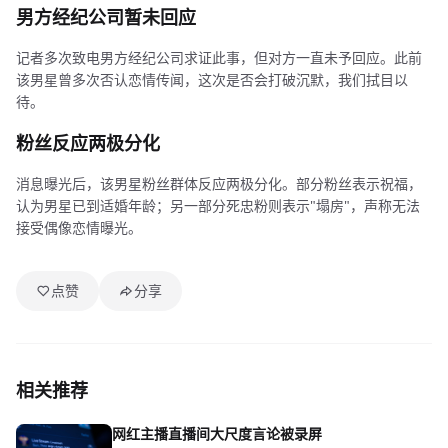
男方经纪公司暂未回应
记者多次致电男方经纪公司求证此事，但对方一直未予回应。此前
该男星曾多次否认恋情传闻，这次是否会打破沉默，我们拭目以
待。
粉丝反应两极分化
消息曝光后，该男星粉丝群体反应两极分化。部分粉丝表示祝福，
认为男星已到适婚年龄；另一部分死忠粉则表示"塌房"，声称无法
接受偶像恋情曝光。
点赞
分享
相关推荐
网红主播直播间大尺度言论被录屏