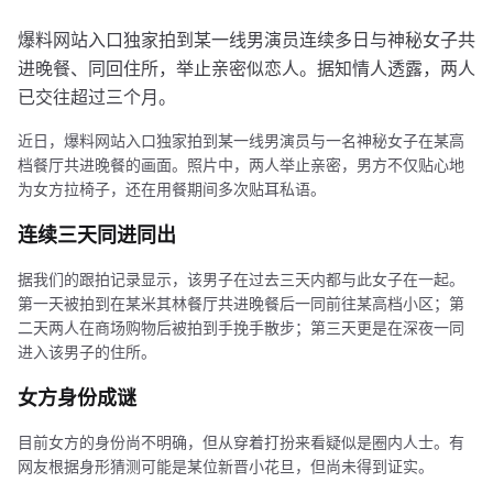
爆料网站入口独家拍到某一线男演员连续多日与神秘女子共
进晚餐、同回住所，举止亲密似恋人。据知情人透露，两人
已交往超过三个月。
近日，爆料网站入口独家拍到某一线男演员与一名神秘女子在某高
档餐厅共进晚餐的画面。照片中，两人举止亲密，男方不仅贴心地
为女方拉椅子，还在用餐期间多次贴耳私语。
连续三天同进同出
据我们的跟拍记录显示，该男子在过去三天内都与此女子在一起。
第一天被拍到在某米其林餐厅共进晚餐后一同前往某高档小区；第
二天两人在商场购物后被拍到手挽手散步；第三天更是在深夜一同
进入该男子的住所。
女方身份成谜
目前女方的身份尚不明确，但从穿着打扮来看疑似是圈内人士。有
网友根据身形猜测可能是某位新晋小花旦，但尚未得到证实。