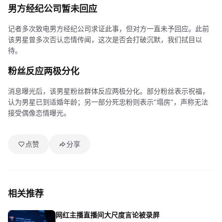
男方经纪公司暂未回应
记者多次致电男方经纪公司求证此事，但对方一直未予回应。此前
该男星曾多次否认恋情传闻，这次是否会打破沉默，我们拭目以
待。
粉丝反应两极分化
消息曝光后，该男星粉丝群体反应两极分化。部分粉丝表示祝福，
认为男星已到适婚年龄；另一部分死忠粉则表示"塌房"，声称无法
接受偶像恋情曝光。
点赞
分享
相关推荐
网红主播直播间大尺度言论被录屏