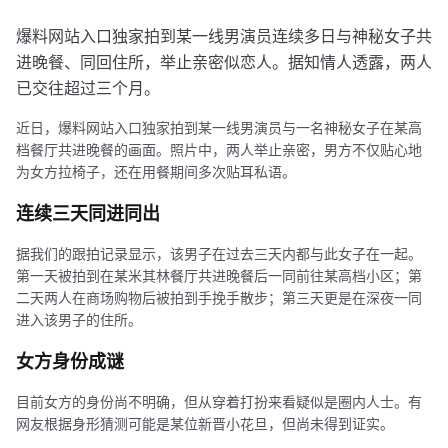
爆料网站入口独家拍到某一线男演员连续多日与神秘女子共
进晚餐、同回住所，举止亲密似恋人。据知情人透露，两人
已交往超过三个月。
近日，爆料网站入口独家拍到某一线男演员与一名神秘女子在某高
档餐厅共进晚餐的画面。照片中，两人举止亲密，男方不仅贴心地
为女方拉椅子，还在用餐期间多次贴耳私语。
连续三天同进同出
据我们的跟拍记录显示，该男子在过去三天内都与此女子在一起。
第一天被拍到在某米其林餐厅共进晚餐后一同前往某高档小区；第
二天两人在商场购物后被拍到手挽手散步；第三天更是在深夜一同
进入该男子的住所。
女方身份成谜
目前女方的身份尚不明确，但从穿着打扮来看疑似是圈内人士。有
网友根据身形猜测可能是某位新晋小花旦，但尚未得到证实。