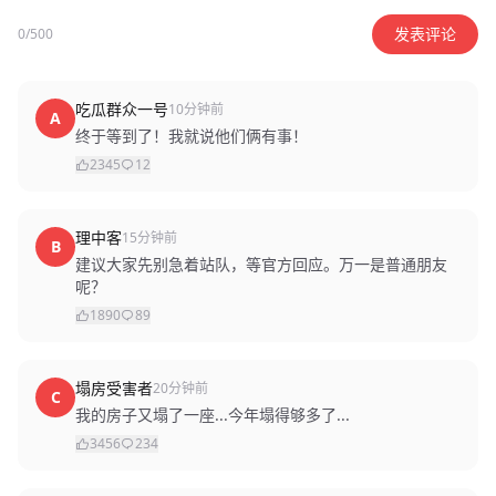
发表评论
0/500
吃瓜群众一号
10分钟前
A
终于等到了！我就说他们俩有事！
2345
12
理中客
15分钟前
B
建议大家先别急着站队，等官方回应。万一是普通朋友
呢？
1890
89
塌房受害者
20分钟前
C
我的房子又塌了一座...今年塌得够多了...
3456
234